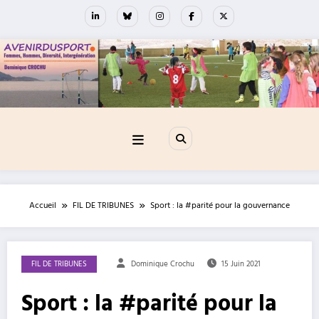
Aller
au
contenu
Accueil
FIL DE TRIBUNES
Sport : la #parité pour la gouvernance
FIL DE TRIBUNES
Dominique Crochu
15 Juin 2021
Sport : la #parité pour la