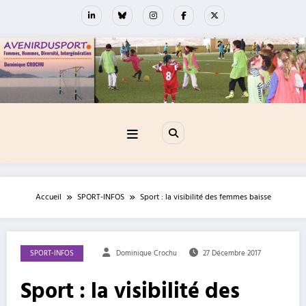
Aller
au
contenu
Accueil
SPORT-INFOS
Sport : la visibilité des femmes baisse
SPORT-INFOS
Dominique Crochu
27 Décembre 2017
Sport : la visibilité des