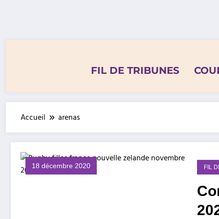
Aller
au
contenu
FIL DE TRIBUNES
COU
Accueil
arenas
18 décembre 2020
FIL 
Con
20