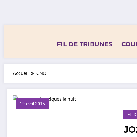
Aller
au
contenu
FIL DE TRIBUNES
COU
Accueil
CNO
19 avril 2015
FIL 
JO2