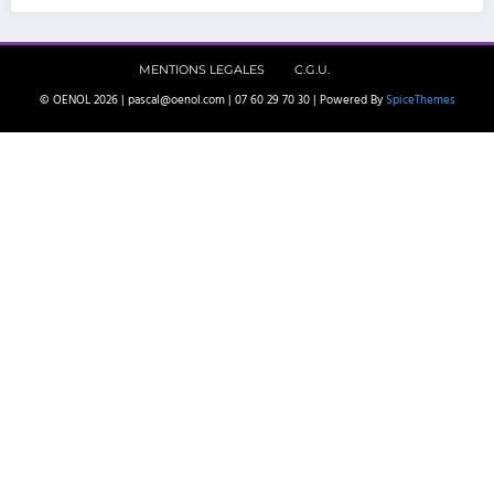
MENTIONS LEGALES
C.G.U.
© OENOL 2026 | pascal@oenol.com | 07 60 29 70 30 | Powered By
SpiceThemes