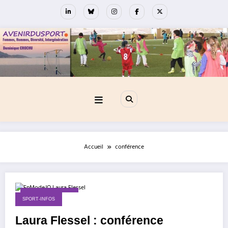
Aller
au
contenu
Accueil
conférence
1 septembre 2017
SPORT-INFOS
Laura Flessel : conférence