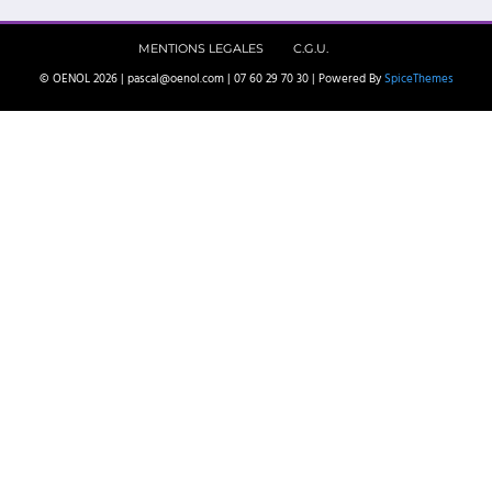
MENTIONS LEGALES
C.G.U.
© OENOL 2026 | pascal@oenol.com | 07 60 29 70 30 | Powered By
SpiceThemes