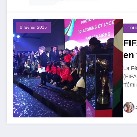
9 février 2015
COU
FIF
en 
La Fé
(FIFA
"fémi
D