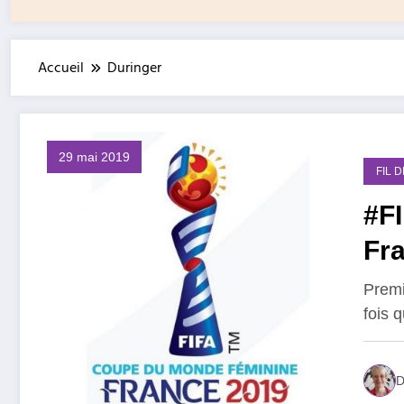
Accueil
Duringer
29 mai 2019
FIL 
#FI
Fr
Premi
fois 
D