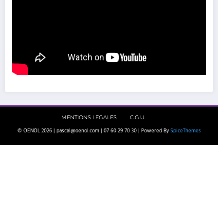
MENTIONS LEGALES
C.G.U.
© OENOL 2026 | pascal@oenol.com | 07 60 29 70 30 | Powered By
SpiceThemes