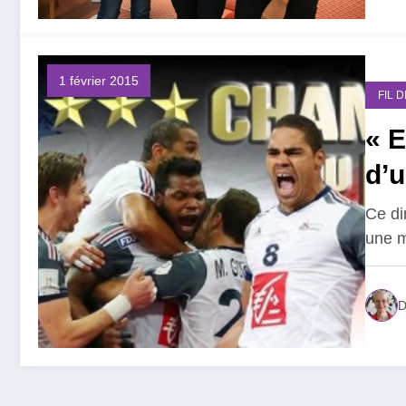
1 février 2015
FIL 
« E
d’u
Ce di
une m
D