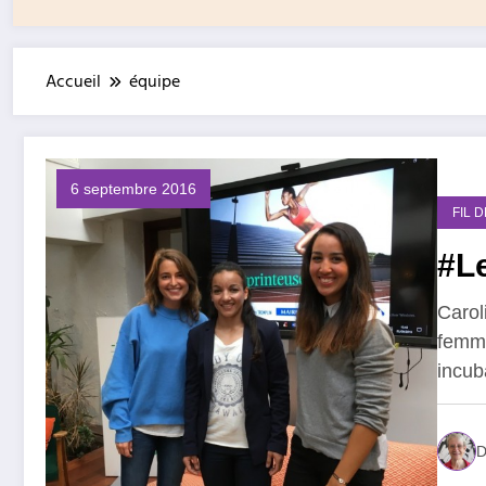
Accueil
équipe
6 septembre 2016
FIL 
#Le
Carol
femme
incub
D