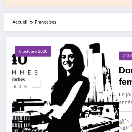
Accueil
Françaises
6 octobre 2020
COU
Do
fe
Le jo
année
D