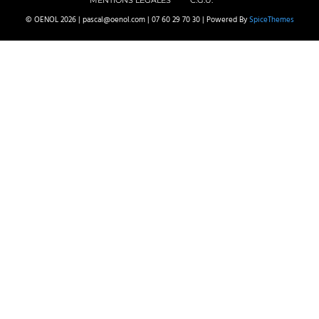
MENTIONS LEGALES
C.G.U.
© OENOL 2026 | pascal@oenol.com | 07 60 29 70 30 | Powered By
SpiceThemes