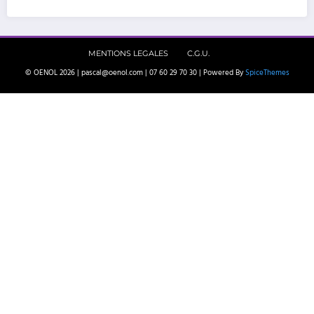
MENTIONS LEGALES
C.G.U.
© OENOL 2026 | pascal@oenol.com | 07 60 29 70 30 | Powered By
SpiceThemes