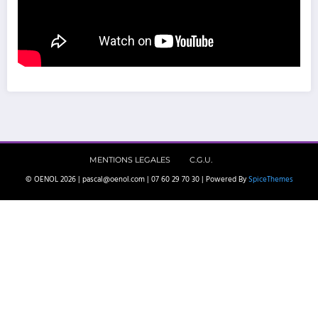
MENTIONS LEGALES
C.G.U.
© OENOL 2026 | pascal@oenol.com | 07 60 29 70 30 | Powered By
SpiceThemes