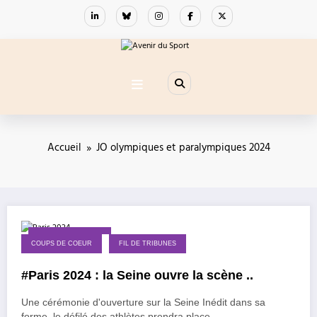
Aller
au
contenu
Accueil
JO olympiques et paralympiques 2024
27 décembre 2021
COUPS DE COEUR
FIL DE TRIBUNES
#Paris 2024 : la Seine ouvre la scène ..
Une cérémonie d'ouverture sur la Seine Inédit dans sa
forme, le défilé des athlètes prendra place…