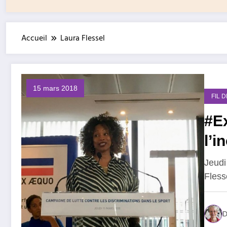
Accueil
Laura Flessel
15 mars 2018
FIL 
#E
l’i
Jeudi
Fless
D