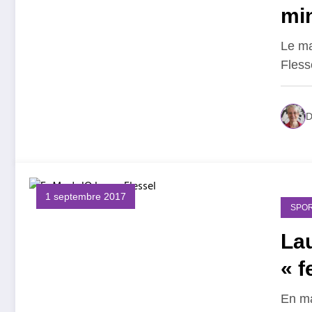
min
Le ma
Fless
D
1 septembre 2017
SPOR
Lau
« 
En ma