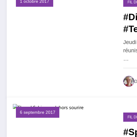
1 octobre 2017
FIL 
#D
#T
Jeudi
réunis
…
D
6 septembre 2017
FIL 
#S