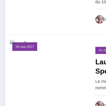
du 10
D
18 mai 2017
FIL 
Lau
Sp
Le me
nommé
D