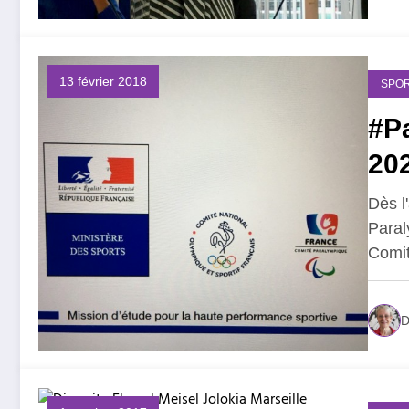
13 février 2018
SPOR
#P
20
Dès l
Paral
Comi
D