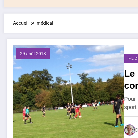
Accueil
médical
29 août 2018
FIL 
Le
co
Pour 
sport
D