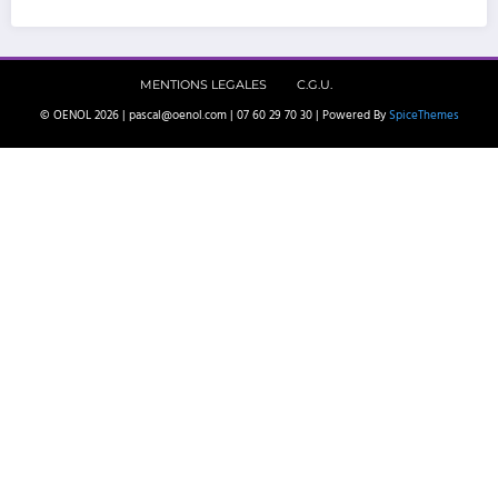
MENTIONS LEGALES
C.G.U.
© OENOL 2026 | pascal@oenol.com | 07 60 29 70 30 | Powered By
SpiceThemes