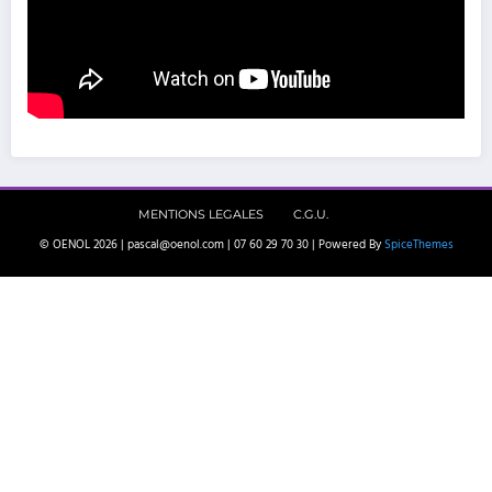
MENTIONS LEGALES
C.G.U.
© OENOL 2026 | pascal@oenol.com | 07 60 29 70 30 | Powered By
SpiceThemes