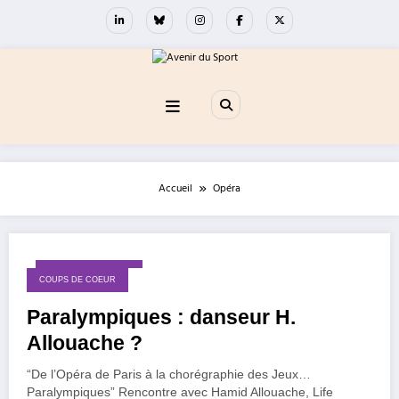
Aller
au
contenu
Accueil
Opéra
10 septembre 2022
COUPS DE COEUR
Paralympiques : danseur H.
Allouache ?
“De l’Opéra de Paris à la chorégraphie des Jeux…
Paralympiques” Rencontre avec Hamid Allouache, Life