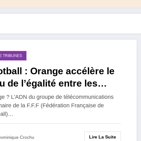
DE TRIBUNES
tball : Orange accélère le
u de l’égalité entre les
mmes et les hommes !
e ? L'ADN du groupe de télécommunications
naire de la F.F.F (Fédération Française de
all)…
Lire La Suite
ominique Crochu