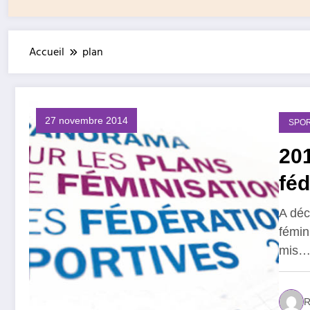
Accueil
plan
27 novembre 2014
SPOR
201
féd
A déc
fémin
mis
R