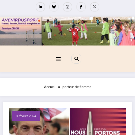
Aller
au
contenu
Accueil
porteur de flamme
3 février 2024