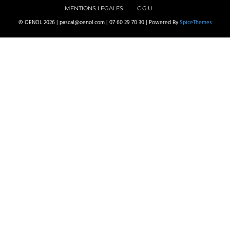
MENTIONS LEGALES
C.G.U.
© OENOL 2026 | pascal@oenol.com | 07 60 29 70 30 | Powered By
SpiceThemes