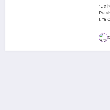
“De l
Paral
Life
D