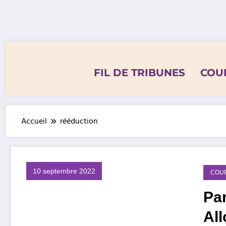
Aller
au
contenu
FIL DE TRIBUNES
COU
Accueil
rééduction
10 septembre 2022
COU
Pa
Al