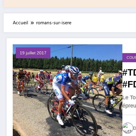
Accueil
romans-sur-isere
19 juillet 2017
COU
#TD
#F
Le To
épreu
D