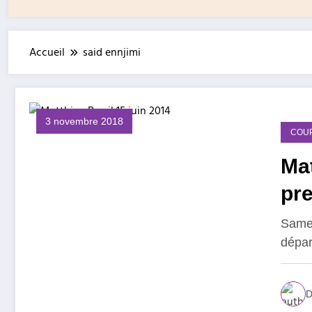
Accueil
said ennjimi
3 novembre 2018
COU
Ma
pre
Samed
dépar
D