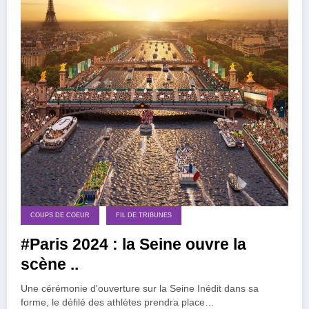
COUPS DE COEUR
FIL DE TRIBUNES
#Paris 2024 : la Seine ouvre la
scène ..
Une cérémonie d'ouverture sur la Seine Inédit dans sa
forme, le défilé des athlètes prendra place…