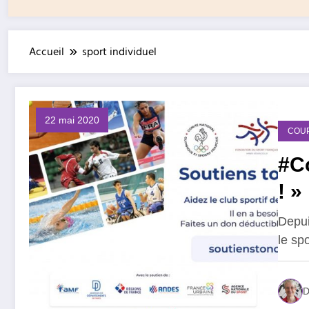
Accueil
sport individuel
22 mai 2020
COU
#Co
! »
Depui
le spo
D