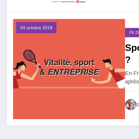
24 octobre 2018
FIL 
Spo
?
En Fr
après
D