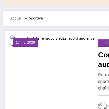
Accueil
Sportiva
17 mai 2026
SPOR
Com
au
Retro
sport
chaî
D