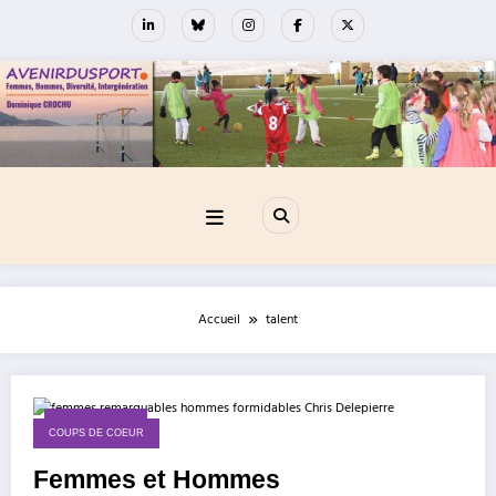
Aller
au
contenu
Accueil
talent
23 mars 2015
COUPS DE COEUR
Femmes et Hommes