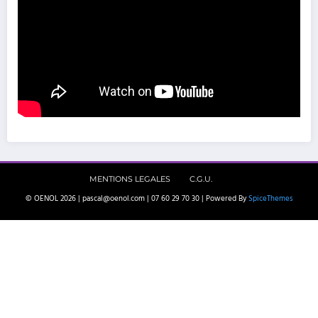
MENTIONS LEGALES
C.G.U.
© OENOL 2026 | pascal@oenol.com | 07 60 29 70 30 | Powered By
SpiceThemes