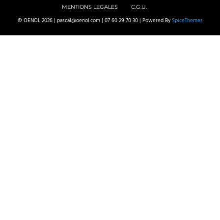
MENTIONS LEGALES
C.G.U.
© OENOL 2026 | pascal@oenol.com | 07 60 29 70 30 | Powered By
SpiceThemes