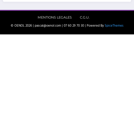
MENTIONS LEGALES
C.G.U.
© OENOL 2026 | pascal@oenol.com | 07 60 29 70 30 | Powered By
SpiceThemes