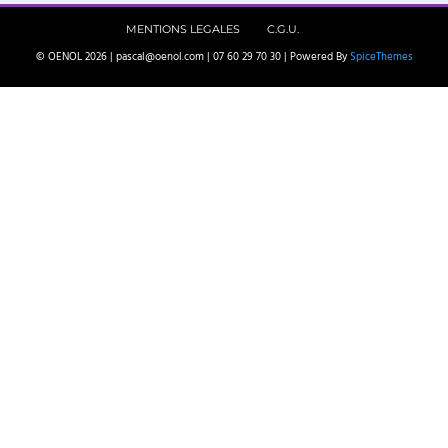
MENTIONS LEGALES
C.G.U.
© OENOL 2026 | pascal@oenol.com | 07 60 29 70 30 | Powered By
SpiceThemes