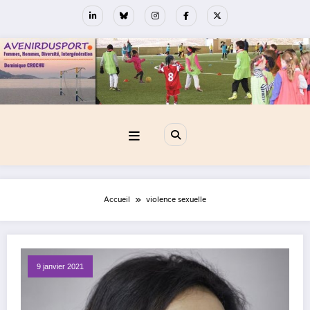
Aller
au
contenu
Accueil
violence sexuelle
9 janvier 2021