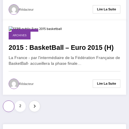
Lire La Suite
Rédacteur
30 mars 2015
ARCHIVES
2015 : BasketBall – Euro 2015 (H)
La France - par l'intermédiaire de la Fédération Française de
BasketBall- accueillera la phase finale…
Lire La Suite
Rédacteur
Pagination
1
2
des
publications