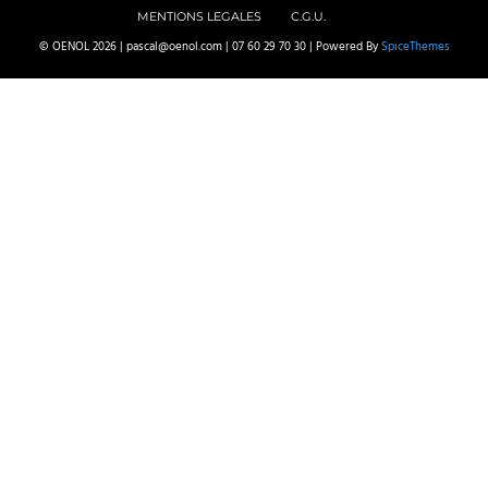
MENTIONS LEGALES
C.G.U.
© OENOL 2026 | pascal@oenol.com | 07 60 29 70 30 | Powered By
SpiceThemes