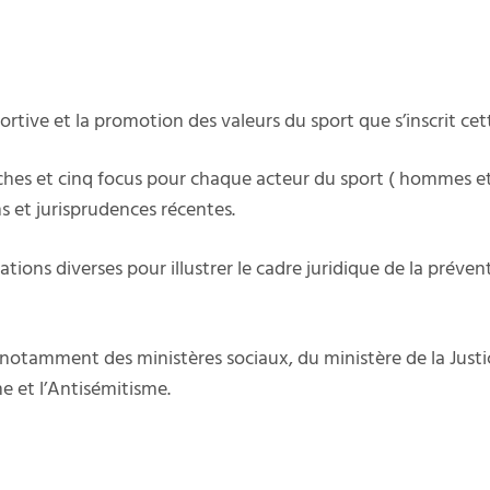
ortive et la promotion des valeurs du sport que s’inscrit cett
hes et cinq focus pour chaque acteur du sport ( hommes et
ns et jurisprudences récentes.
tions diverses pour illustrer le cadre juridique de la prévent
s, notam­ment des minis­tè­res sociaux, du minis­tère de la Ju
me et l’Antisémitisme.