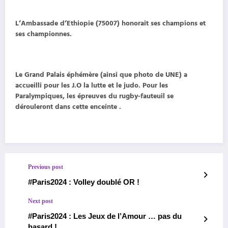
L’Ambassade d’Ethiopie (75007) honorait ses champions et
ses championnes.
Le Grand Palais éphémère (ainsi que photo de UNE) a
accueilli pour les J.O la lutte et le judo. Pour les
Paralympiques, les épreuves du rugby-fauteuil se
dérouleront dans cette enceinte .
Previous post
#Paris2024 : Volley doublé OR !
Next post
#Paris2024 : Les Jeux de l’Amour … pas du
hasard !