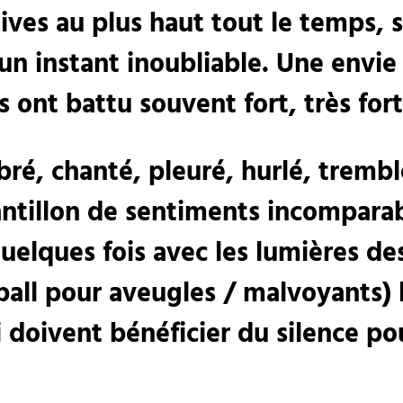
rtives au plus haut tout le temps,
 instant inoubliable. Une envie 
 ont battu souvent fort, très for
ibré, chanté, pleuré, hurlé, trem
ntillon de sentiments incomparab
uelques fois avec les lumières des
ball pour aveugles / malvoyants) la
i doivent bénéficier du silence p