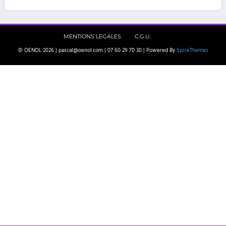
MENTIONS LEGALES
C.G.U.
© OENOL 2026 | pascal@oenol.com | 07 60 29 70 30 | Powered By
SpiceThemes