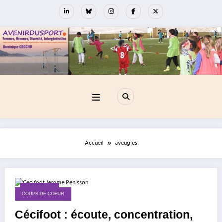
Aller
au
contenu
Accueil
aveugles
1 mai 2017
COUPS DE COEUR
Cécifoot : écoute, concentration,