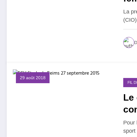
La pr
(CIO)
D
29 août 2018
FIL 
Le
co
Pour 
sport