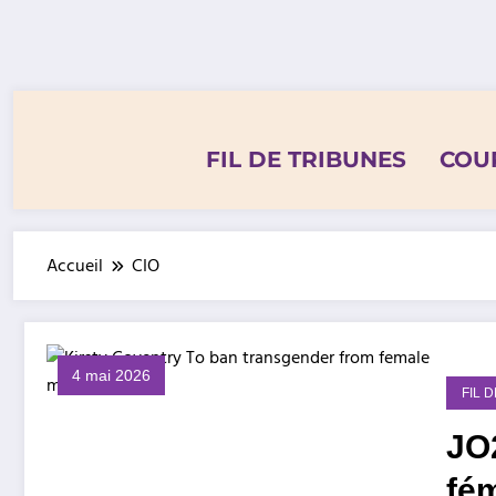
Aller
au
contenu
FIL DE TRIBUNES
COU
Accueil
CIO
4 mai 2026
FIL 
JO2
fém