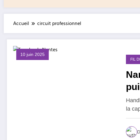
Accueil
circuit professionnel
10 juin 2025
FIL 
Nan
pui
… 
Handb
la ca
D