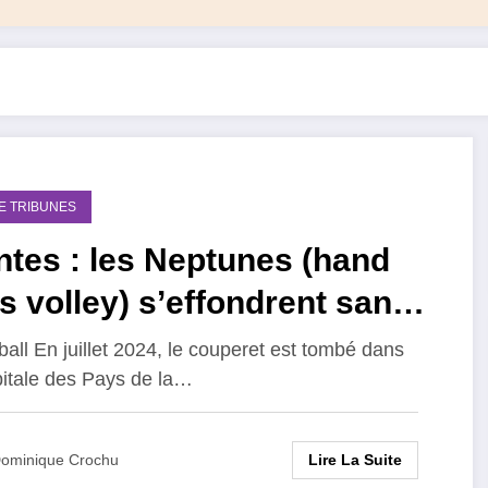
DE TRIBUNES
tes : les Neptunes (hand
s volley) s’effondrent sans
Réalités
all En juillet 2024, le couperet est tombé dans
pitale des Pays de la…
Lire La Suite
ominique Crochu