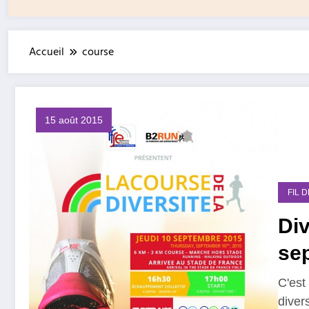
Accueil
course
15 août 2015
FIL 
Div
se
C'est
diver