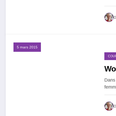
D
5 mars 2015
COU
Wo
Dans 
femme
D