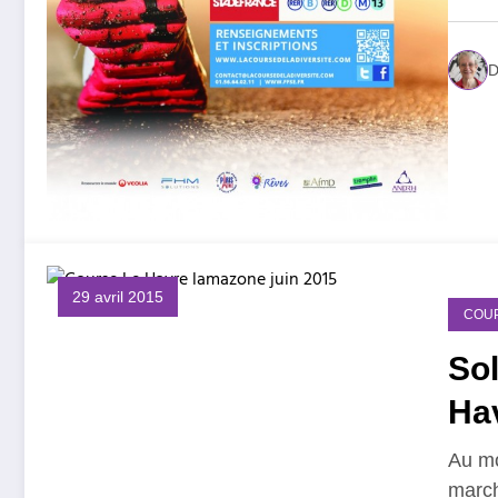
D
29 avril 2015
COU
Sol
Ha
Au mo
march