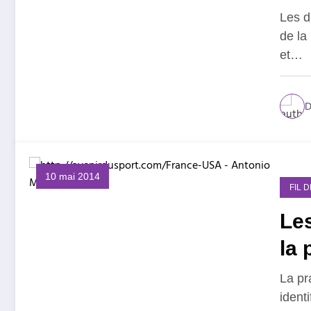
Les d
de la
et…
D
10 mai 2014
FIL 
Les
la 
La pr
ident