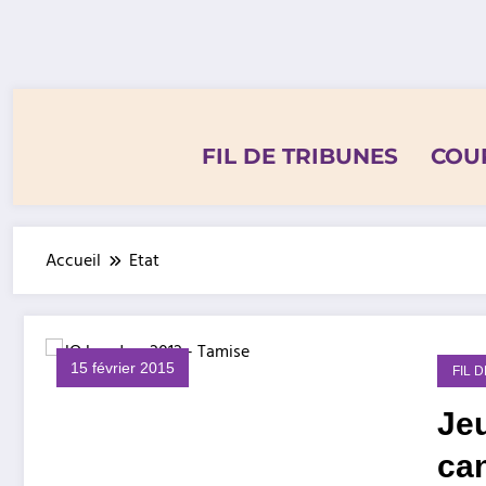
Aller
au
contenu
FIL DE TRIBUNES
COU
Accueil
Etat
15 février 2015
FIL 
Je
can