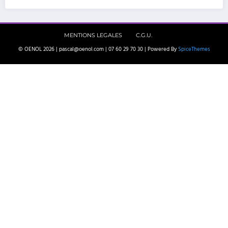
MENTIONS LEGALES
C.G.U.
© OENOL 2026 | pascal@oenol.com | 07 60 29 70 30 | Powered By
SpiceThemes