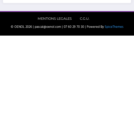
MENTIONS LEGALES
C.G.U.
© OENOL 2026 | pascal@oenol.com | 07 60 29 70 30 | Powered By
SpiceThemes