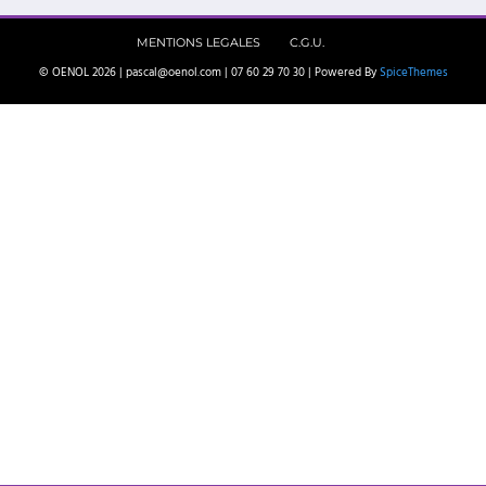
MENTIONS LEGALES
C.G.U.
© OENOL 2026 | pascal@oenol.com | 07 60 29 70 30 | Powered By
SpiceThemes