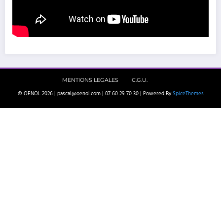
MENTIONS LEGALES
C.G.U.
© OENOL 2026 | pascal@oenol.com | 07 60 29 70 30 | Powered By
SpiceThemes