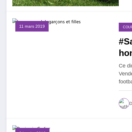
11 mars 2019
COU
#Sa
ho
Ce di
Vende
footb
D