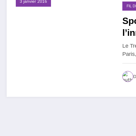
3 janvier 2016
FIL 
Spo
l’i
Le Tr
Paris
D