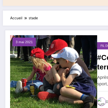
Accueil
stade
3 mai 2021
FIL 
#Co
ter
Après
sport
D