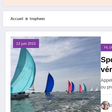
Accueil
trophees
12 juin 2015
FIL 
Spo
vér
Appel
ou pr
D