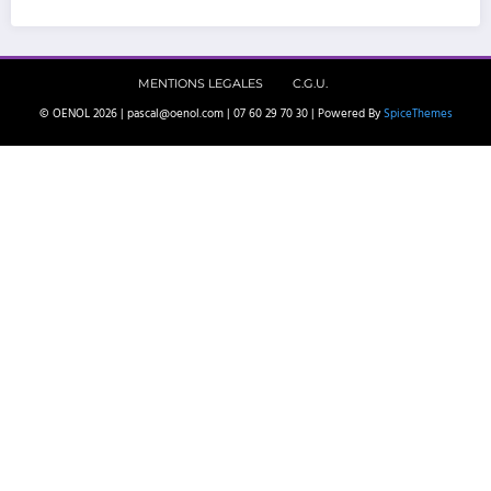
MENTIONS LEGALES
C.G.U.
© OENOL 2026 | pascal@oenol.com | 07 60 29 70 30 | Powered By
SpiceThemes