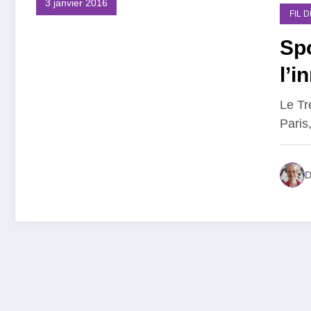
3 janvier 2016
FIL 
Spo
l’i
Le Tr
Paris
D