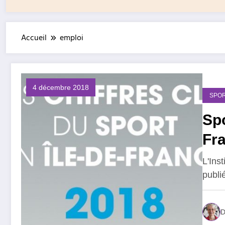
Accueil
emploi
4 décembre 2018
SPOR
Spo
Fr
L'Ins
publi
D