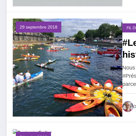
29 septembre 2018
FIL 
#L
hi
Nous 
#Prés
parc
D